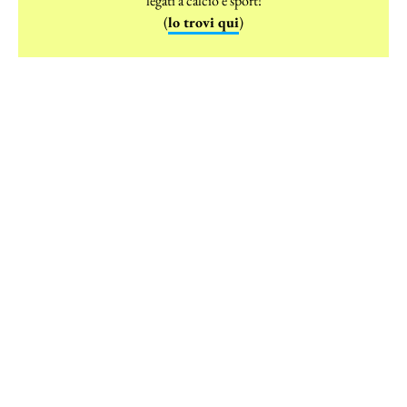
legati a calcio e sport!
(
lo trovi qui
)