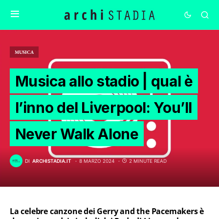
MUSICA
Musica allo stadio | qual è
l’inno del Liverpool: You’ll
Never Walk Alone
DI
ARCHISTADIA.IT
8 MARZO 2024
2 MINUTE READ
La celebre canzone dei Gerry and the Pacemakers è