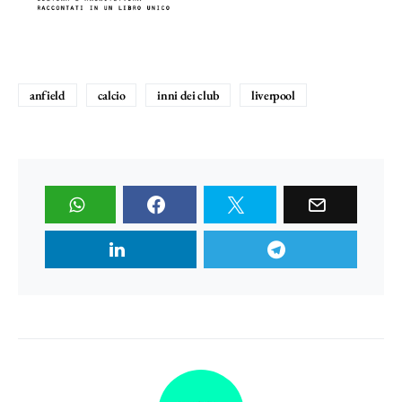
anfield
calcio
inni dei club
liverpool