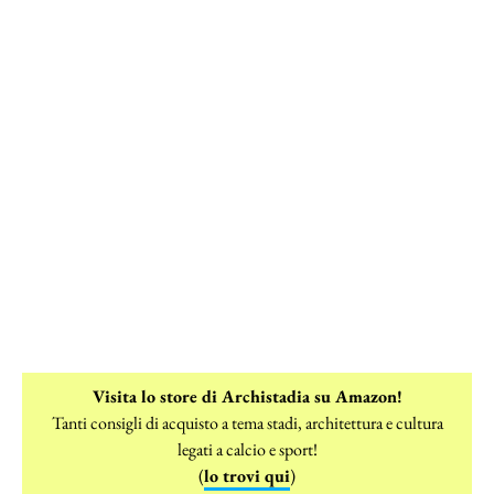
Visita lo store di Archistadia su Amazon!
Tanti consigli di acquisto a tema stadi, architettura e cultura
legati a calcio e sport!
(
lo trovi qui
)