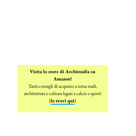
Visita lo store di Archistadia su
Amazon!
Tanti consigli di acquisto a tema stadi,
architettura e cultura legati a calcio e sport!
(
lo trovi qui
)