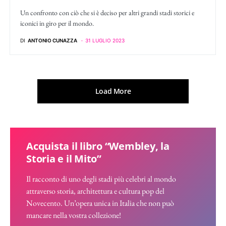
Un confronto con ciò che si è deciso per altri grandi stadi storici e
iconici in giro per il mondo.
DI
ANTONIO CUNAZZA
31 LUGLIO 2023
Load More
Acquista il libro “Wembley, la
Storia e il Mito”
Il racconto di uno degli stadi più celebri al mondo
attraverso storia, architettura e cultura pop del
Novecento. Un’opera unica in Italia che non può
mancare nella vostra collezione!