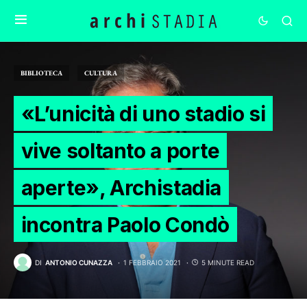
BIBLIOTECA
CULTURA
«L’unicità di uno stadio si
vive soltanto a porte
aperte», Archistadia
incontra Paolo Condò
DI
ANTONIO CUNAZZA
1 FEBBRAIO 2021
5 MINUTE READ