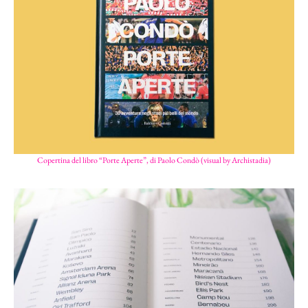
Copertina del libro “Porte Aperte”, di Paolo Condò (visual by Archistadia)