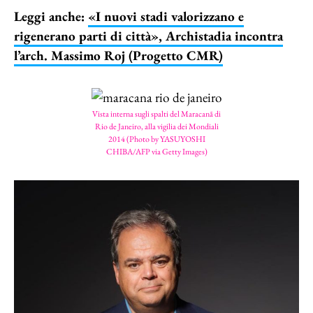
Leggi anche:
«I nuovi stadi valorizzano e
rigenerano parti di città», Archistadia incontra
l’arch. Massimo Roj (Progetto CMR)
Vista interna sugli spalti del Maracanã di
Rio de Janeiro, alla vigilia dei Mondiali
2014 (Photo by YASUYOSHI
CHIBA/AFP via Getty Images)