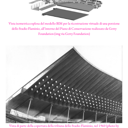
Vista isometrica esplosa del modello BIM per la ricostruzione virtuale di una porzione
dello Stadio Flaminio, all’interno del Piano di Conservazione realizzato da Getty
Foundation (img via Getty Foundation)
Vista di parte della copertura della tribuna dello Stadio Flaminio, nel 1960 (photo by