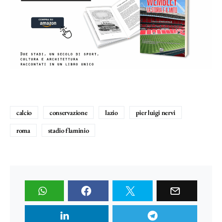
calcio
conservazione
lazio
pier luigi nervi
roma
stadio flaminio