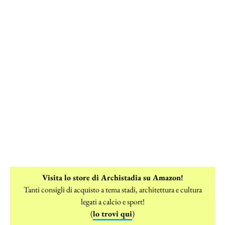
Visita lo store di Archistadia su Amazon!
Tanti consigli di acquisto a tema stadi, architettura e cultura
legati a calcio e sport!
(
lo trovi qui
)