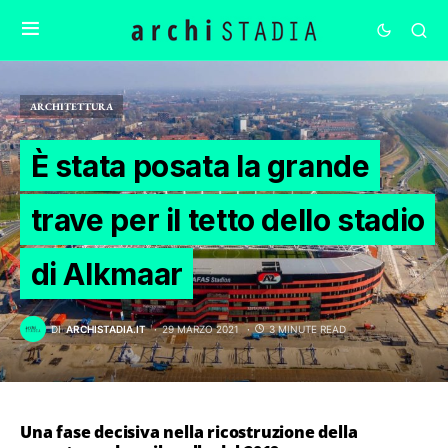
ARCHITETTURA
È stata posata la grande
trave per il tetto dello stadio
di Alkmaar
DI
ARCHISTADIA.IT
29 MARZO 2021
3 MINUTE READ
Una fase decisiva nella ricostruzione della