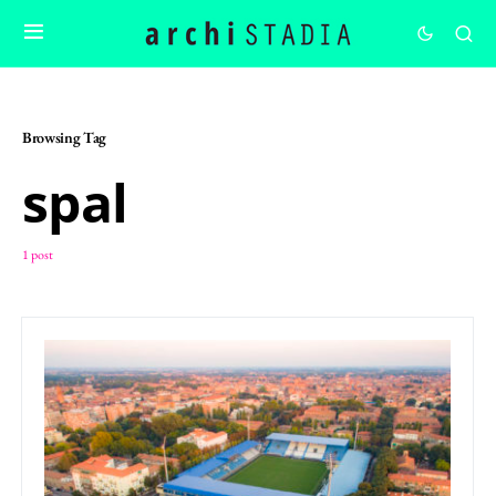
Browsing Tag
spal
1 post