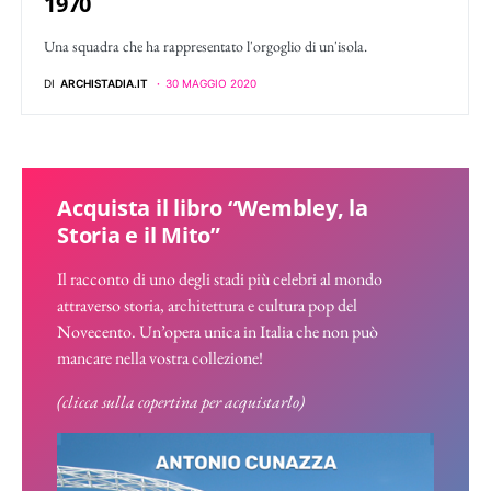
1970
Una squadra che ha rappresentato l'orgoglio di un'isola.
DI
ARCHISTADIA.IT
30 MAGGIO 2020
Acquista il libro “Wembley, la
Storia e il Mito”
Il racconto di uno degli stadi più celebri al mondo
attraverso storia, architettura e cultura pop del
Novecento. Un’opera unica in Italia che non può
mancare nella vostra collezione!
(clicca sulla copertina per acquistarlo)