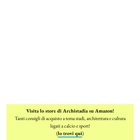
Visita lo store di Archistadia su Amazon!
Tanti consigli di acquisto a tema stadi, architettura e cultura
legati a calcio e sport!
(
lo trovi qui
)