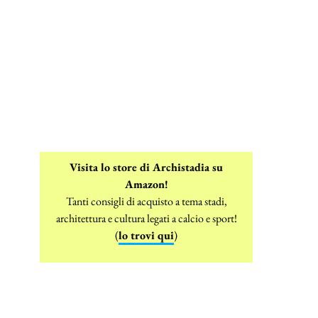
Visita lo store di Archistadia su
Amazon!
Tanti consigli di acquisto a tema stadi,
architettura e cultura legati a calcio e sport!
(
lo trovi qui
)