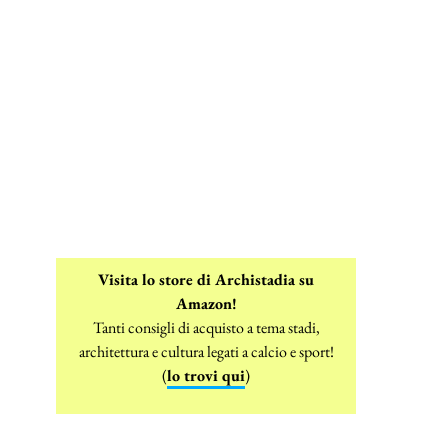
Visita lo store di Archistadia su
Amazon!
Tanti consigli di acquisto a tema stadi,
architettura e cultura legati a calcio e sport!
(
lo trovi qui
)