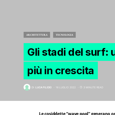
ARCHITETTURA
TECNOLOGIA
Gli stadi del surf
più in crescita
DI
LUCA FILIDEI
16 LUGLIO 2022
3 MINUTE READ
Le cosiddette “wave pool” generano ond