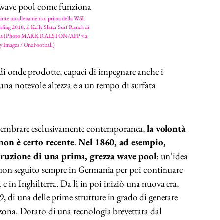
rante un allenamento, prima della WSL
fing 2018, al Kelly Slater Surf Ranch di
rnia (Photo MARK RALSTON/AFP via
y Images / OneFootball)
di onde prodotte, capaci di impegnare anche i
una notevole altezza e a un tempo di surfata
 sembrare esclusivamente contemporanea,
la volontà
non è certo recente
.
Nel 1860, ad esempio,
truzione di una prima, grezza wave pool
: un’idea
buon seguito sempre in Germania per poi continuare
e in Inghilterra. Da lì in poi iniziò una nuova era,
9, di una delle prime strutture in grado di generare
izona. Dotato di una tecnologia brevettata dal