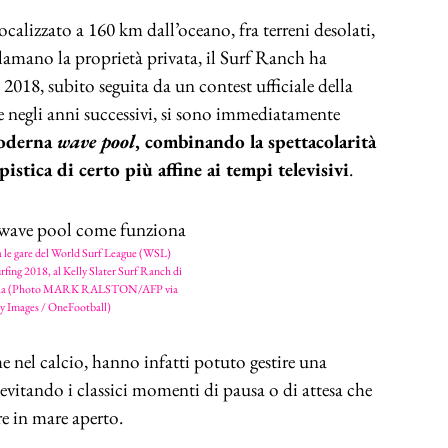
 localizzato a 160 km dall’oceano, fra terreni desolati,
eclamano la proprietà privata, il Surf Ranch ha
2018, subito seguita da un contest ufficiale della
 negli anni successivi, si sono immediatamente
oderna
wave pool
, combinando la spettacolarità
tica di certo più affine ai tempi televisivi
.
va le gare del World Surf League (WSL)
fing 2018, al Kelly Slater Surf Ranch di
rnia (Photo MARK RALSTON/AFP via
y Images / OneFootball)
e nel calcio, hanno infatti potuto gestire una
evitando i classici momenti di pausa o di attesa che
re in mare aperto.