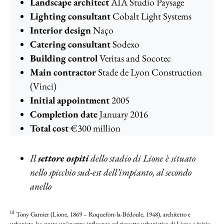
Landscape
architect
AIA Studio Paysage
Lighting
consultant
Cobalt Light Systems
Interior
design
Naço
Catering
consultant
Sodexo
Building
control
Veritas and Socotec
Main
contractor
Stade de Lyon Construction
(Vinci)
Initial
appointment
2005
Completion
date
January 2016
Total
cost
€300 million
Il
settore ospiti
dello stadio di Lione è situato
nello spicchio sud-est dell’impianto, al secondo
anello
⁽¹⁾ Tony Garnier (Lione, 1869 – Roquefort-la-Bédoule, 1948), architetto e
urbanista, ha avuto un’enorme influenza sul riassetto urbanistico di Lione a inizio