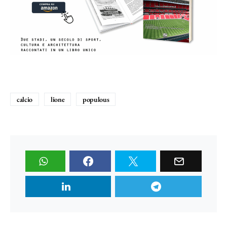
calcio
lione
populous