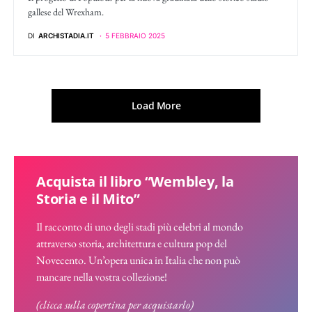
gallese del Wrexham.
DI
ARCHISTADIA.IT
5 FEBBRAIO 2025
Load More
Acquista il libro “Wembley, la
Storia e il Mito”
Il racconto di uno degli stadi più celebri al mondo
attraverso storia, architettura e cultura pop del
Novecento. Un’opera unica in Italia che non può
mancare nella vostra collezione!
(clicca sulla copertina per acquistarlo)