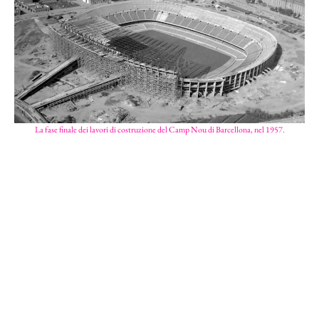
La fase finale dei lavori di costruzione del Camp Nou di Barcellona, nel 1957.