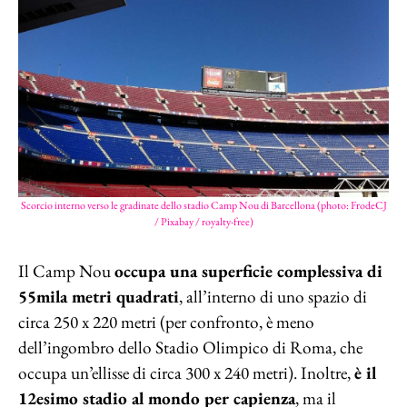
Scorcio interno verso le gradinate dello stadio Camp Nou di Barcellona (photo: FrodeCJ
/ Pixabay / royalty-free)
Il Camp Nou
occupa una superficie complessiva di
55mila metri quadrati
, all’interno di uno spazio di
circa 250 x 220 metri (per confronto, è meno
dell’ingombro dello Stadio Olimpico di Roma, che
occupa un’ellisse di circa 300 x 240 metri). Inoltre,
è il
12esimo stadio al mondo per capienza
, ma il