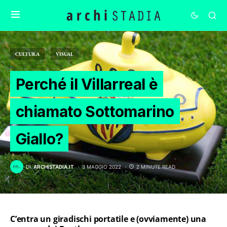
CULTURA
VISUAL
Perché il Villarreal è
chiamato Sottomarino
Giallo?
DI
ARCHISTADIA.IT
3 MAGGIO 2022
2 MINUTE READ
C’entra un giradischi portatile e (ovviamente) una