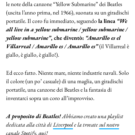
le note della canzone “Yellow Submarine” dei Beatles
(uscita l’anno prima, nel 1966), suonata su un giradischi
portatile. Il coro fu immediato, seguendo
la linea
“We
all live in a yellow submarine / yellow submarine /
yellow submarine”
, che diventò:
“Amarillo es el
Villarreal / Amarillo es / Amarillo es”
(il Villarreal è
giallo, è giallo, è giallo!).
Ed ecco fatto. Niente mare, niente industrie navali. Solo
il colore (un po’ casuale) di una maglia, un giradischi
portatile, una canzone dei Beatles e la fantasia di
inventarci sopra un coro all’improvviso.
A proposito di Beatles!
Abbiamo creato una playlist
dedicata alla città di
Liverpool
e la trovate
sul nostro
canale Spotify, qui
!