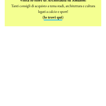
Visita lo store di Archistadia su Amazon!
Tanti consigli di acquisto a tema stadi, architettura e cultura
legati a calcio e sport!
(
lo trovi qui
)