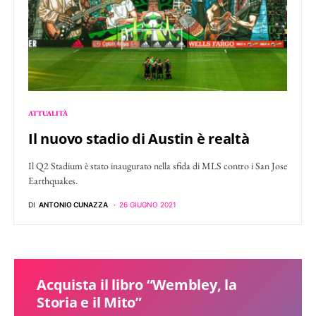
ATTUALITÀ
Il nuovo stadio di Austin è realtà
Il Q2 Stadium è stato inaugurato nella sfida di MLS contro i San Jose
Earthquakes.
DI
ANTONIO CUNAZZA
26 GIUGNO 2021
Acquista il libro “Wembley, la
Storia e il Mito”