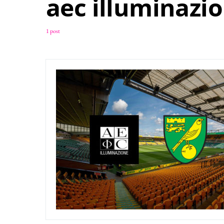
aec illuminazi
1 post