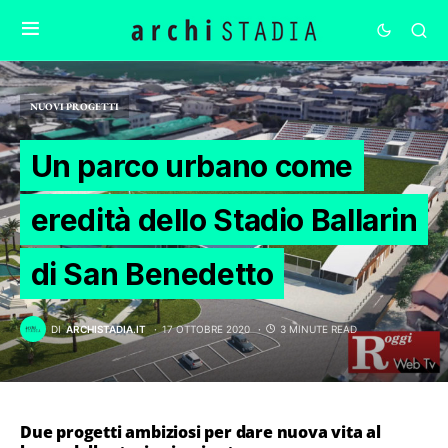
NUOVI PROGETTI
Un parco urbano come
eredità dello Stadio Ballarin
di San Benedetto
DI
ARCHISTADIA.IT
17 OTTOBRE 2020
3 MINUTE READ
Due progetti ambiziosi per dare nuova vita al