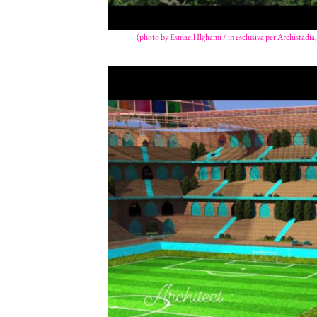
(photo by Esmaeil Ilghami / in esclusiva per Archistadia, t