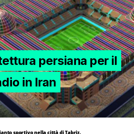
itettura persiana per il
dio in Iran
ianto sportivo nella città di Tabriz.