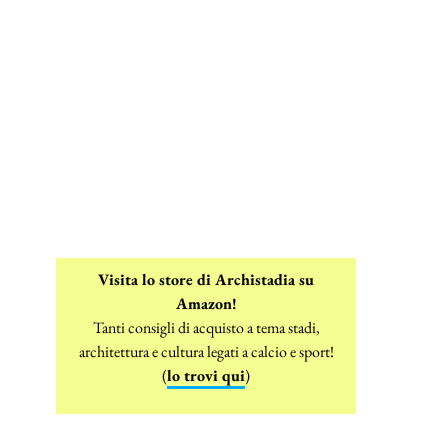
Visita lo store di Archistadia su
Amazon!
Tanti consigli di acquisto a tema stadi,
architettura e cultura legati a calcio e sport!
(
lo trovi qui
)