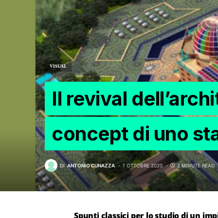
VISUAL
Il revival dell’arch
concept di uno sta
DI
ANTONIO CUNAZZA
1 OTTOBRE 2020
2 MINUTE READ
Spunti classici per lo studio di un imp