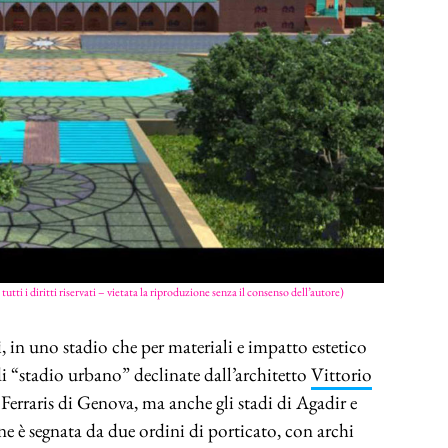
utti i diritti riservati – vietata la riproduzione senza il consenso dell’autore)
, in uno stadio che per materiali e impatto estetico
di “stadio urbano” declinate dall’architetto
Vittorio
l Ferraris di Genova, ma anche gli stadi di Agadir e
 è segnata da due ordini di porticato, con archi