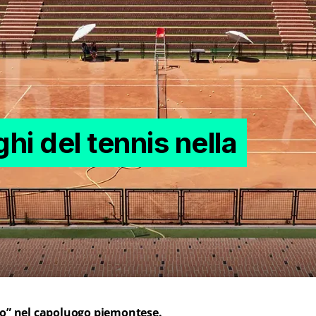
hi del tennis nella
nco” nel capoluogo piemontese.