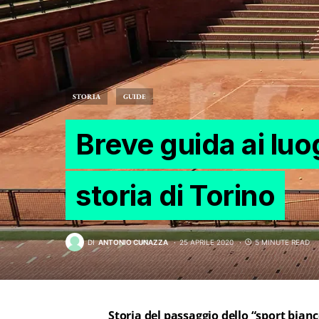
STORIA
GUIDE
Breve guida ai luog
storia di Torino
DI
ANTONIO CUNAZZA
25 APRILE 2020
5 MINUTE READ
Storia del passaggio dello “sport bia