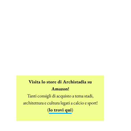
Visita lo store di Archistadia su
Amazon!
Tanti consigli di acquisto a tema stadi,
architettura e cultura legati a calcio e sport!
(
lo trovi qui
)