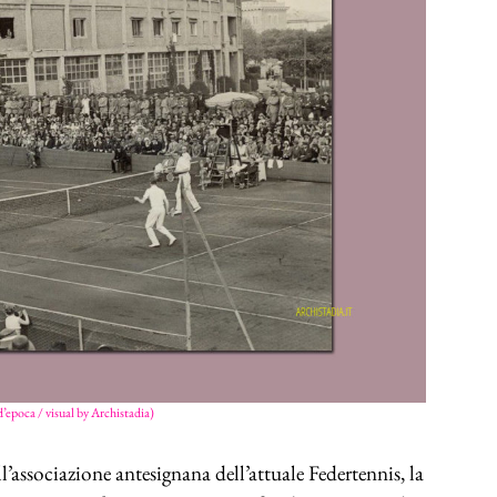
d’epoca / visual by Archistadia)
associazione antesignana dell’attuale Federtennis, la