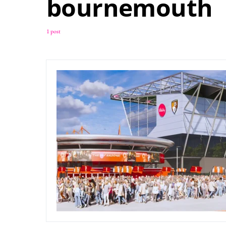
bournemouth
1 post