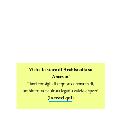
Visita lo store di Archistadia su
Amazon!
Tanti consigli di acquisto a tema stadi,
architettura e cultura legati a calcio e sport!
(
lo trovi qui
)