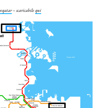
veqatar
– scaricabile
qui