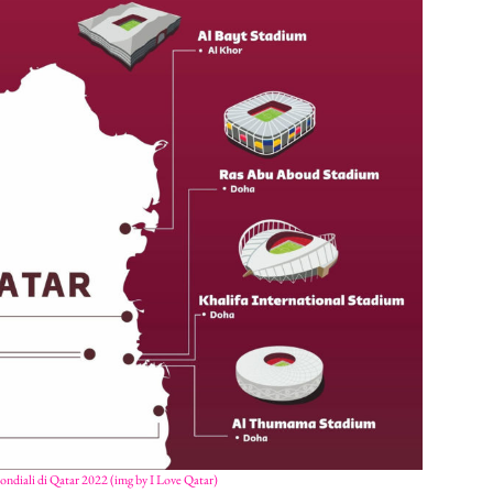
ondiali di Qatar 2022 (img by I Love Qatar)