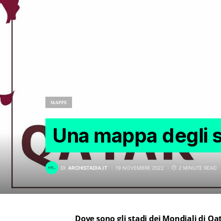
MAPPE
Una mappa degli s
DI
ARCHISTADIA.IT
19 NOVEMBRE 2022
2 MINUTE READ
Dove sono gli stadi dei Mondiali di Qa