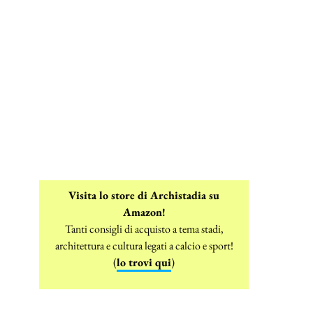
Visita lo store di Archistadia su
Amazon!
Tanti consigli di acquisto a tema stadi,
architettura e cultura legati a calcio e sport!
(
lo trovi qui
)