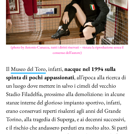
(photo by Antonio Cunazza, tutti i diritti riservati – vietata la riproduzione senza il
consenso dell’autore)
Il
Museo del Toro
, infatti,
nacque nel 1994 sulla
spinta di pochi appassionati
, all’epoca alla ricerca di
un luogo dove mettere in salvo i cimeli del vecchio
Stadio Filadelfia, prossimo alla demolizione: in alcune
stanze interne del glorioso impianto sportivo, infatti,
erano conservati reperti risalenti agli anni del Grande
Torino, alla tragedia di Superga, e ai decenni successivi,
e il rischio che andassero perduti era molto alto. Si partì