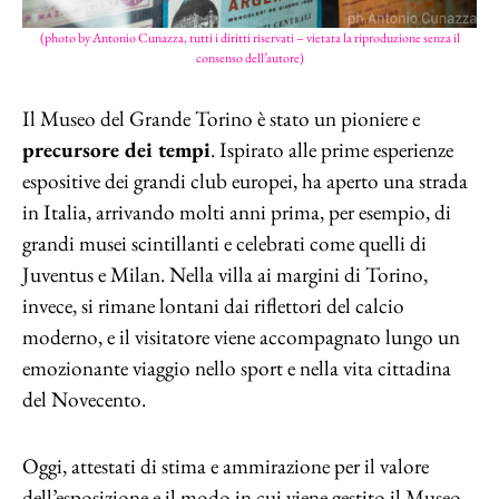
(photo by Antonio Cunazza, tutti i diritti riservati – vietata la riproduzione senza il
consenso dell’autore)
Il Museo del Grande Torino è stato un pioniere e
precursore dei tempi
. Ispirato alle prime esperienze
espositive dei grandi club europei, ha aperto una strada
in Italia, arrivando molti anni prima, per esempio, di
grandi musei scintillanti e celebrati come quelli di
Juventus e Milan. Nella villa ai margini di Torino,
invece, si rimane lontani dai riflettori del calcio
moderno, e il visitatore viene accompagnato lungo un
emozionante viaggio nello sport e nella vita cittadina
del Novecento.
Oggi, attestati di stima e ammirazione per il valore
dell’esposizione e il modo in cui viene gestito il Museo