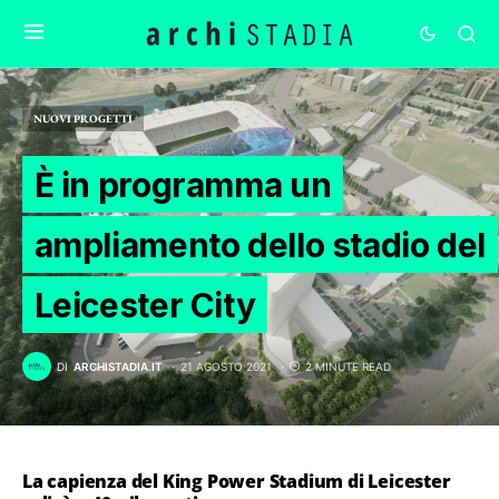
NUOVI PROGETTI
È in programma un
ampliamento dello stadio del
Leicester City
DI
ARCHISTADIA.IT
21 AGOSTO 2021
2 MINUTE READ
La capienza del King Power Stadium di Leicester