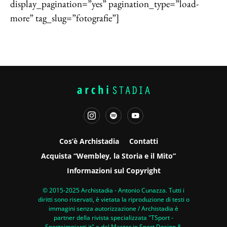
display_pagination=”yes” pagination_type=”load-
more” tag_slug=”fotografie”]
Cos’è Archistadia
Contatti
Acquista “Wembley, la Storia e il Mito”
Informazioni sul Copyright
© 2015-2025 Archistadia - Antonio Cunazza. Tutti i
diritti sono riservati, è vietata la riproduzione di testi o
immagini senza autorizzazione / Archistadia è
partner della rivista specializzata "TSport -
Sporteimpianti.it" e del Master in Sport Design &