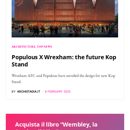
ARCHITECTURE
TOP NEWS
Populous X Wrexham: the future Kop
Stand
Wrexham AFC and Populous have unveiled the design for new Kop
Stand.
BY
ARCHISTADIA.IT
6 FEBRUARY 2025
Acquista il libro “Wembley, la